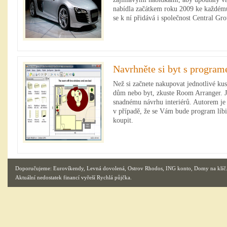
nabídla začátkem roku 2009 ke každém
se k ní přidává i společnost Central Gr
Navrhněte si byt s progra
Než si začnete nakupovat jednotlivé kus
dům nebo byt, zkuste Room Arranger. J
snadnému návrhu interiérů. Autorem je
v případě, že se Vám bude program líbi
koupit.
Doporučujeme:
Eurovíkendy
,
Levná dovolená
,
Ostrov Rhodos
,
ING konto
,
Domy na klíč
Aktuální nedostatek financí vyřeší
Rychlá půjčka
.