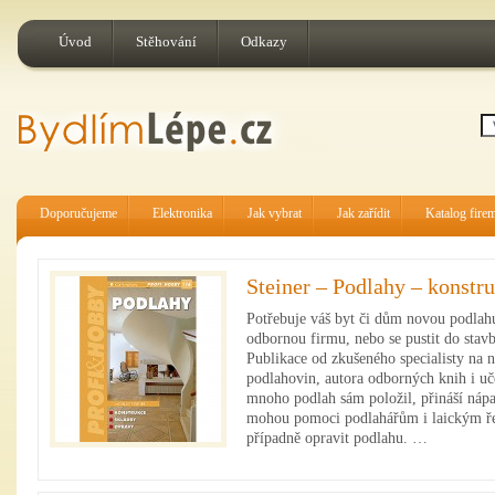
Úvod
Stěhování
Odkazy
Doporučujeme
Elektronika
Jak vybrat
Jak zařídit
Katalog fire
Steiner – Podlahy – konstr
Potřebuje váš byt či dům novou podlahu
odbornou firmu, nebo se pustit do stav
Publikace od zkušeného specialisty na n
podlahovin, autora odborných knih i uče
mnoho podlah sám položil, přináší nápad
mohou pomoci podlahářům i laickým ře
případně opravit podlahu. …