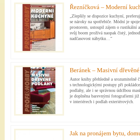
Řezníčková – Moderní kuc
„Zlepšily se dispozice kuchyní, preferuj
se nároky na spotřebiče. Módní je spoj
prostorem, ustoupil zájem o rustikální 
svůj boom prožívá naopak čistý, jednod
nadčasovost nábytku…“
Beránek – Masivní dřevěné
Autor knihy přehledně a srozumitelně č
s technologickými postupy při pokládc
podlahy, ale i se správnou údržbou ma
je doplněna barevnými fotografiemi již
v interiérech i podlah exteriérových.
Jak na pronájem bytu, domu