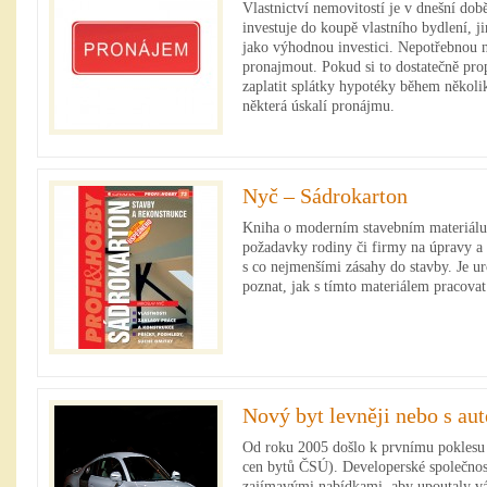
Vlastnictví nemovitostí je v dnešní do
investuje do koupě vlastního bydlení, 
jako výhodnou investici. Nepotřebnou 
pronajmout. Pokud si to dostatečně pr
zaplatit splátky hypotéky během několi
některá úskalí pronájmu.
Nyč – Sádrokarton
Kniha o moderním stavebním materiálu, 
požadavky rodiny či firmy na úpravy a
s co nejmenšími zásahy do stavby. Je urč
poznat, jak s tímto materiálem pracovat
Nový byt levněji nebo s au
Od roku 2005 došlo k prvnímu poklesu 
cen bytů ČSÚ). Developerské společnost
zajímavými nabídkami, aby upoutaly vá