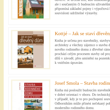
ale i současným či budoucím uživatelů
připomíná základní pojmy i výpočtová h
souvislosti udržitelné výstavby.
Kottjé – Jak se staví dřevě
Kniha je určena pro stavebníky, stavbyv
architekty a všechny zájemce o stavbu 
nového rodinného domu z dřevěné rám
prochází celým procesem stavby od pro
dílů v závodě, přes umístění na pozemku
k vnitřním úpravám.
Josef Smola – Stavba rodi
Kniha má posloužit budoucím stavební
v dobré orientaci v oboru. Do technick
v případě, kdy je to pro pochopení souv
Odborníkům může přinést nečekaný poh
moderního rodinného domu.