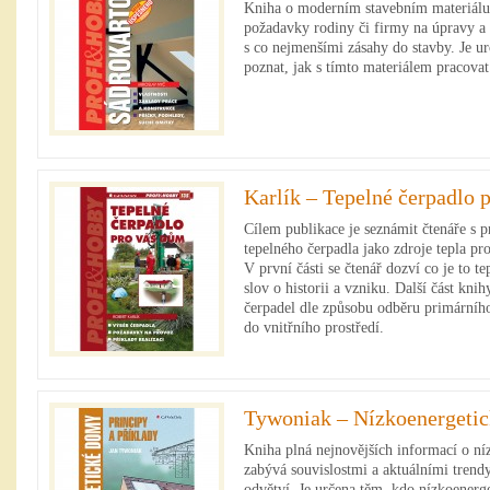
Kniha o moderním stavebním materiálu, 
požadavky rodiny či firmy na úpravy a
s co nejmenšími zásahy do stavby. Je urč
poznat, jak s tímto materiálem pracovat
Karlík – Tepelné čerpadlo 
Cílem publikace je seznámit čtenáře s 
tepelného čerpadla jako zdroje tepla p
V první části se čtenář dozví co je to te
slov o historii a vzniku. Další část kni
čerpadel dle způsobu odběru primárního
do vnitřního prostředí.
Tywoniak – Nízkoenergeti
Kniha plná nejnovějších informací o ní
zabývá souvislostmi a aktuálními trend
odvětví. Je určena těm, kdo nízkoenerget