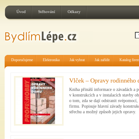
Úvod
Stěhování
Odkazy
Doporučujeme
Elektronika
Jak vybrat
Jak zařídit
Katalog fire
Vlček – Opravy rodinného
Kniha přináší informace o závadách a 
v konstrukcích a v instalacích stavby o
o tom, zda se dají odstranit svépomocí,
firmu. Popisuje hlavní závady konstrukc
střechu a možný způsob jejich opravy.