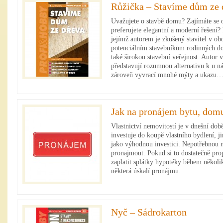
Růžička – Stavíme dům ze 
Uvažujete o stavbě domu? Zajímáte se o
preferujete elegantní a moderní řešení?
jejímž autorem je zkušený stavitel v ob
potenciálním stavebníkům rodinných domů
také širokou stavební veřejnost. Autor 
představují rozumnou alternativu k u 
zároveň vyvrací mnohé mýty a ukazu
Jak na pronájem bytu, domu
Vlastnictví nemovitostí je v dnešní do
investuje do koupě vlastního bydlení, 
jako výhodnou investici. Nepotřebnou 
pronajmout. Pokud si to dostatečně pr
zaplatit splátky hypotéky během několi
některá úskalí pronájmu.
Nyč – Sádrokarton