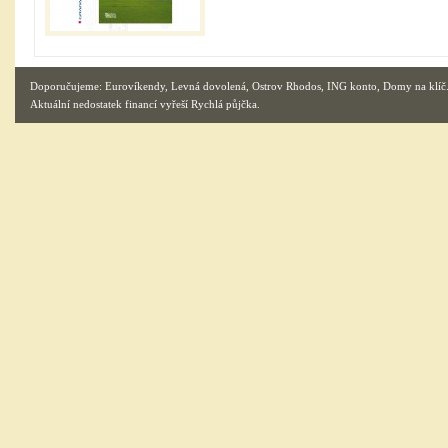
Doporučujeme:
Eurovíkendy
,
Levná dovolená
,
Ostrov Rhodos
,
ING konto
,
Domy na klíč
Aktuální nedostatek financí vyřeší
Rychlá půjčka
.