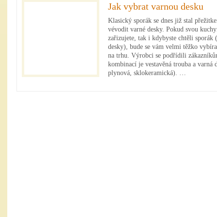
Jak vybrat varnou desku
Klasický sporák se dnes již stal přeži
vévodit varné desky. Pokud svou kuchy
zařizujete, tak i kdybyste chtěli sporá
desky), bude se vám velmi těžko vybíra
na trhu. Výrobci se podřídili zákazník
kombinací je vestavěná trouba a varná d
plynová, sklokeramická). …