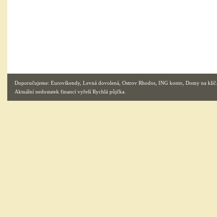
Doporučujeme:
Eurovíkendy
,
Levná dovolená
,
Ostrov Rhodos
,
ING konto
,
Domy na klíč
Aktuální nedostatek financí vyřeší
Rychlá půjčka
.