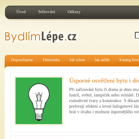
Úvod
Stěhování
Odkazy
Doporučujeme
Elektronika
Jak vybrat
Jak zařídit
Katalog fire
Úsporné osvětlení bytu i d
Při zařizování bytu či domu je dnes mo
lustrů, světel, lampiček nebo svítidel. 
roztodivné tvary a konstrukce. S důraz
preferují efektní a levné halogenové žá
brát v úvahu i možnost úspornějšího s