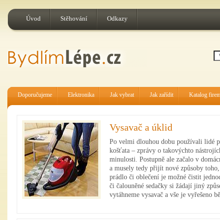
Úvod
Stěhování
Odkazy
Doporučujeme
Elektronika
Jak vybrat
Jak zařídit
Katalog fire
Vysavač a úklid
Po velmi dlouhou dobu používali lidé p
košťata – zprávy o takovýchto nástrojíc
minulosti. Postupně ale začalo v domácn
a musely tedy přijít nové způsoby toho, j
prádlo či oblečení je možné čistit jedn
či čalouněné sedačky si žádají jiný způ
vytáhneme vysavač a vše je vyřešeno 