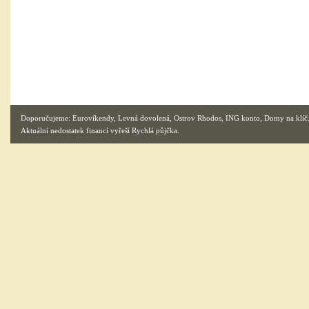
Doporučujeme:
Eurovíkendy
,
Levná dovolená
,
Ostrov Rhodos
,
ING konto
,
Domy na klíč
Aktuální nedostatek financí vyřeší
Rychlá půjčka
.