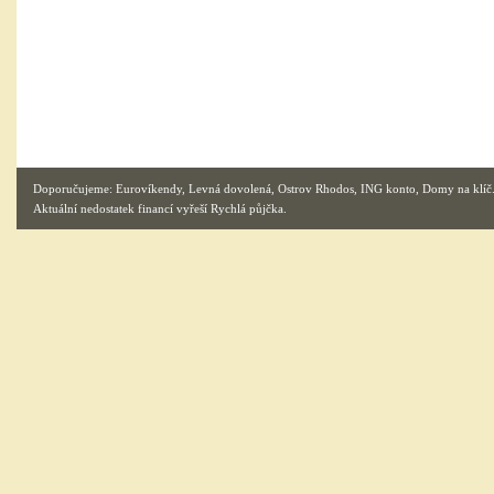
Doporučujeme:
Eurovíkendy
,
Levná dovolená
,
Ostrov Rhodos
,
ING konto
,
Domy na klíč
Aktuální nedostatek financí vyřeší
Rychlá půjčka
.