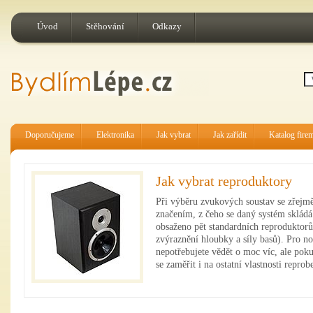
Úvod
Stěhování
Odkazy
Doporučujeme
Elektronika
Jak vybrat
Jak zařídit
Katalog fire
Jak vybrat reproduktory
Při výběru zvukových soustav se zřejm
značením, z čeho se daný systém skládá
obsaženo pět standardních reproduktorů
zvýraznění hloubky a síly basů). Pro n
nepotřebujete vědět o moc víc, ale poku
se zaměřit i na ostatní vlastnosti repro