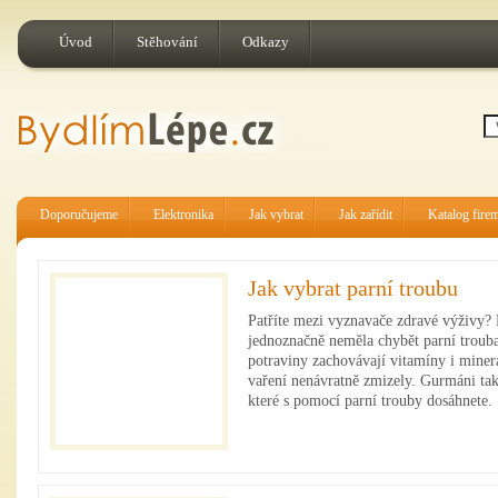
Úvod
Stěhování
Odkazy
Doporučujeme
Elektronika
Jak vybrat
Jak zařídit
Katalog fire
Jak vybrat parní troubu
Patříte mezi vyznavače zdravé výživy? 
jednoznačně neměla chybět parní trouba.
potraviny zachovávají vitamíny i minerá
vaření nenávratně zmizely. Gurmáni také
které s pomocí parní trouby dosáhnete.