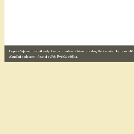
Doporučujeme:
Eurovíkendy
,
Levná dovolená
,
Ostrov Rhodos
,
ING konto
,
Domy na klíč
Aktuální nedostatek financí vyřeší
Rychlá půjčka
.