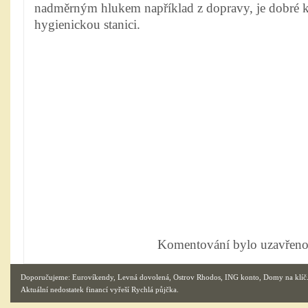
nadměrným hlukem například z dopravy, je dobré ko
hygienickou stanici.
Komentování bylo uzavřeno
Doporučujeme:
Eurovíkendy
,
Levná dovolená
,
Ostrov Rhodos
,
ING konto
,
Domy na klíč
Aktuální nedostatek financí vyřeší
Rychlá půjčka
.