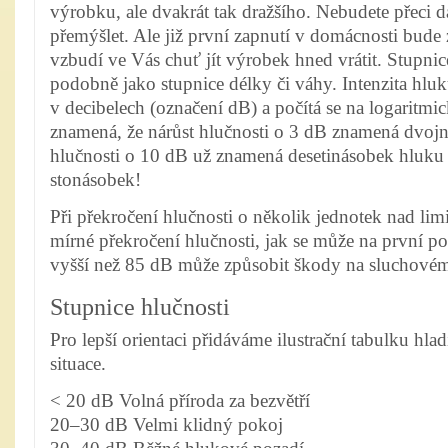
výrobku, ale dvakrát tak dražšího. Nebudete přeci d
přemýšlet. Ale již první zapnutí v domácnosti bude 
vzbudí ve Vás chuť jít výrobek hned vrátit.
Stupnice
podobně jako stupnice délky či váhy. Intenzita hlu
v decibelech (označení dB) a počítá se na logaritmic
znamená, že nárůst hlučnosti o 3 dB znamená dvoj
hlučnosti o 10 dB už znamená desetinásobek hluku 
stonásobek!
Při překročení hlučnosti o několik jednotek nad l
mírné překročení hlučnosti, jak se může na první po
vyšší než 85 dB může způsobit škody na sluchovém 
Stupnice hlučnosti
Pro lepší orientaci přidáváme ilustrační tabulku hla
situace.
< 20 dB Volná příroda za bezvětří
20–30 dB Velmi klidný pokoj