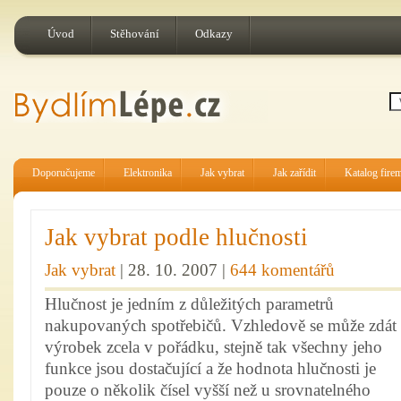
Úvod
Stěhování
Odkazy
Doporučujeme
Elektronika
Jak vybrat
Jak zařídit
Katalog fire
Jak vybrat podle hlučnosti
Jak vybrat
| 28. 10. 2007 |
644 komentářů
Hlučnost je jedním z důležitých parametrů
nakupovaných spotřebičů. Vzhledově se může zdát
výrobek zcela v pořádku, stejně tak všechny jeho
funkce jsou dostačující a že hodnota hlučnosti je
pouze o několik čísel vyšší než u srovnatelného