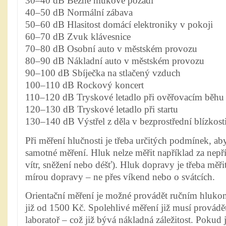
30–40 dB Běžné hlukové pozadí
40–50 dB Normální zábava
50–60 dB Hlasitost domácí elektroniky v pokoji
60–70 dB Zvuk klávesnice
70–80 dB Osobní auto v městském provozu
80–90 dB Nákladní auto v městském provozu
90–100 dB Sbíječka na stlačený vzduch
100–110 dB Rockový koncert
110–120 dB Tryskové letadlo při ověřovacím běhu
120–130 dB Tryskové letadlo při startu
130–140 dB Výstřel z děla v bezprostřední blízkost
Při měření hlučnosti je třeba určitých podmínek, a
samotné měření. Hluk nelze měřit například za nepří
vítr, sněžení nebo déšť). Hluk dopravy je třeba měř
mírou dopravy – ne přes víkend nebo o svátcích.
Orientační měření je možné provádět ručním hlukom
již od 1500 Kč. Spolehlivé měření již musí provádě
laboratoř – což již bývá nákladná záležitost. Pokud 