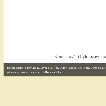
Komentování bylo uzavřeno
Doporučujeme:
Eurovíkendy
,
Levná dovolená
,
Ostrov Rhodos
,
ING konto
,
Domy na klíč
Aktuální nedostatek financí vyřeší
Rychlá půjčka
.