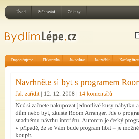
Úvod
Stěhování
Odkazy
Doporučujeme
Elektronika
Jak vybrat
Jak zařídit
Katalog fire
Navrhněte si byt s programem Roo
Jak zařídit
| 12. 12. 2008 |
14 komentářů
Než si začnete nakupovat jednotlivé kusy nábytku a
dům nebo byt, zkuste Room Arranger. Jde o program
snadnému návrhu interiérů. Autorem je český prog
v případě, že se Vám bude program líbit – je možné 
koupit.