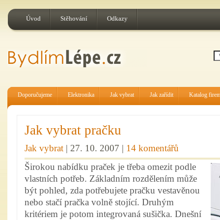
Úvod
Stěhování
Odkazy
Doporučujeme
Elektronika
Jak vybrat
Jak zařídit
Katalog fire
Jak vybrat pračku
Jak vybrat
| 27. 10. 2007 |
14 komentářů
Širokou nabídku praček je třeba omezit podle
vlastních potřeb. Základním rozdělením může
být pohled, zda potřebujete pračku vestavěnou
nebo stačí pračka volně stojící. Druhým
kritériem je potom integrovaná sušička. Dnešní