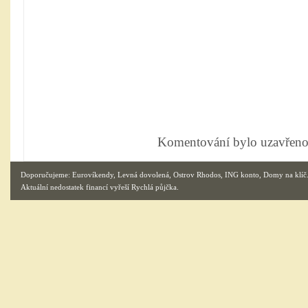
Komentování bylo uzavřeno
Doporučujeme:
Eurovíkendy
,
Levná dovolená
,
Ostrov Rhodos
,
ING konto
,
Domy na klíč
Aktuální nedostatek financí vyřeší
Rychlá půjčka
.