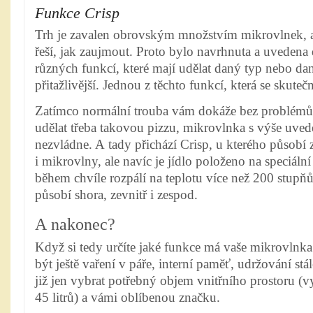
Funkce Crisp
Trh je zavalen obrovským množstvím mikrovlnek, a
řeší, jak zaujmout. Proto bylo navrhnuta a uvedena
různých funkcí, které mají udělat daný typ nebo da
přitažlivější. Jednou z těchto funkcí, která se skutečn
Zatímco normální trouba vám dokáže bez problémů p
udělat třeba takovou pizzu, mikrovlnka s výše uve
nezvládne. A tady přichází Crisp, u kterého působí 
i mikrovlny, ale navíc je jídlo položeno na speciální 
během chvíle rozpálí na teplotu více než 200 stupňů 
působí shora, zevnitř i zespod.
A nakonec?
Když si tedy určíte jaké funkce má vaše mikrovlnka
být ještě vaření v páře, interní paměť, udržování stál
již jen vybrat potřebný objem vnitřního prostoru (v
45 litrů) a vámi oblíbenou značku.