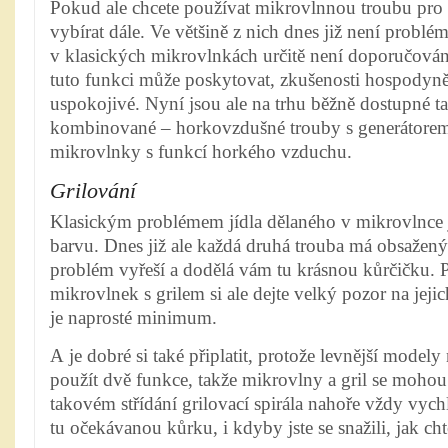
Pokud ale chcete používat mikrovlnnou troubu pro 
vybírat dále. Ve většině z nich dnes již není problém
v klasických mikrovlnkách určitě není doporučován
tuto funkci může poskytovat, zkušenosti hospodyněk
uspokojivé. Nyní jsou ale na trhu běžně dostupné ta
kombinované – horkovzdušné trouby s generátore
mikrovlnky s funkcí horkého vzduchu.
Grilování
Klasickým problémem jídla dělaného v mikrovlnce 
barvu. Dnes již ale každá druhá trouba má obsažený 
problém vyřeší a dodělá vám tu krásnou kůrčičku. 
mikrovlnek s grilem si ale dejte velký pozor na jej
je naprosté minimum.
A je dobré si také připlatit, protože levnější mode
použít dvě funkce, takže mikrovlny a gril se mohou j
takovém střídání grilovací spirála nahoře vždy vych
tu očekávanou kůrku, i kdyby jste se snažili, jak chtě