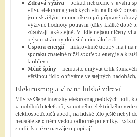
Zdravá výživa
– pokud nebereme v úvahu s
vlivu elektromagnetických vln na lidský orga
jsou skvělým pomocníkem při přípravě zdravýc
výživné hodnoty potravin (díky krátké době př
zůstávají také stejné. V jídle nejsou ničeny vi
nejsou ztráceny důležité minerální soli.
Úspora energií
– mikrovlnné trouby mají na r
sporáků znatelně nižší spotřebu energie a krat
k ohřevu.
Méně špíny
– nemusíte umývat tolik špinavéh
většinou jídlo ohříváme ve stejných nádobách,
Elektrosmog a vliv na lidské zdraví
Vliv zvýšené intenzity elektromagnetických polí, k
z mobilních telefonů, samotného elektrického veden
elektrospotřebičů apod., na lidské tělo ještě nebyl
neustále se o něm vedou odborné polemiky. Existu
studií, které se navzájem popírají.