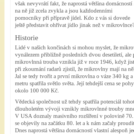
však nevyvrátí fakt, že naprostá většina domácností 
na ně již zcela zvykla a jsou každodenními
pomocníky při přípravě jídel. Kdo z vás si dovede
ještě představit ohřívat jídlo jinak než v mikrovlnce
Historie
Lidé v našich končinách si mohou myslet, že mikro
vynálezem přibližně posledních dvou desetiletí, ale 
mikrovlnná trouba vznikla již v roce 1946, když jis
při zkoumání radarů zjistil, že mikrovlny mají na něk
Jal se tedy tvořit a první mikrovlna o váze 340 kg a
metru spatřila světlo světa. Její tehdejší cena se po
okolo 100 000 Kč.
Vědecká společnost už tehdy spatřila potenciál tohoto
dlouholetém vývoji vznikly mikrovlnné trouby mno
V USA doznaly masivního rozšíření v polovině 70. 
se objevily na začátku 80. let a k nám začaly proudi
Dnes naprostá většina domácností vlastní alespoň j