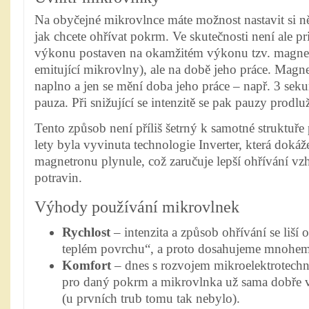
Na obyčejné mikrovlnce máte možnost nastavit si 
jak chcete ohřívat pokrm. Ve skutečnosti není ale p
výkonu postaven na okamžitém výkonu tzv. magnet
emitující mikrovlny), ale na době jeho práce. Magne
naplno a jen se mění doba jeho práce – např. 3 seku
pauza. Při snižující se intenzitě se pak pauzy prodluž
Tento způsob není příliš šetrný k samotné struktuře 
lety byla vyvinuta technologie Inverter, která doká
magnetronu plynule, což zaručuje lepší ohřívání vz
potravin.
Výhody používání mikrovlnek
Rychlost
– intenzita a způsob ohřívání se liš
teplém povrchu“, a proto dosahujeme mnohem 
Komfort
– dnes s rozvojem mikroelektrotechni­
pro daný pokrm a mikrovlnka už sama dobře ví,
(u prvních trub tomu tak nebylo).