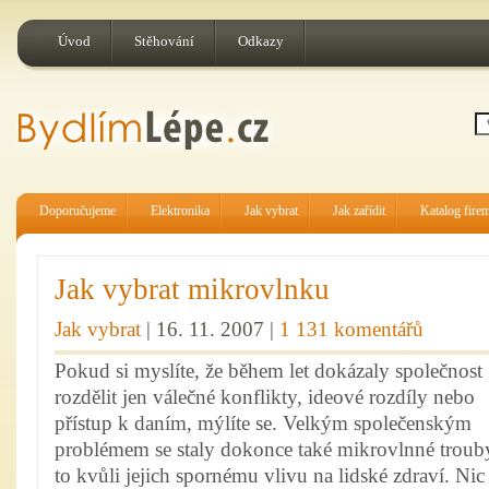
Úvod
Stěhování
Odkazy
Doporučujeme
Elektronika
Jak vybrat
Jak zařídit
Katalog fire
Jak vybrat mikrovlnku
Jak vybrat
| 16. 11. 2007 |
1 131 komentářů
Pokud si myslíte, že během let dokázaly společnost
rozdělit jen válečné konflikty, ideové rozdíly nebo
přístup k daním, mýlíte se. Velkým společenským
problémem se staly dokonce také mikrovlnné troub
to kvůli jejich spornému vlivu na lidské zdraví. Nic