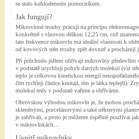
se stalo každodenním pomocníkem.
Jak fungují?
Mikrovlnné trouby pracují na principu elektromagn
konkrétně s vlnovou délkou 12,25 cm, což znamen
tato frekvence mikrovln má ideální vlastnosti k ohře
od kovových stěn trouby zpět dovnitř a procházejí j
Při průchodu jídlem ohřívají mikrovlny především 
v podstatě urychlují pohyb daných molekul (viz stř
teplo je celkovou kinetickou energií neuspořádaného
čím rychleji částice kmitají, tím je látka teplejší). 
molekul tedy v podstatě vaříme a ohříváme.
Obrovskou výhodou mikrovln je, že mohou prochá
skleněnými, porcelánovými a také některými plast
je zahřívali, a proto je můžeme úspěšně používat j
v mikrovlnkách…
Uvnitř mikrovlnky