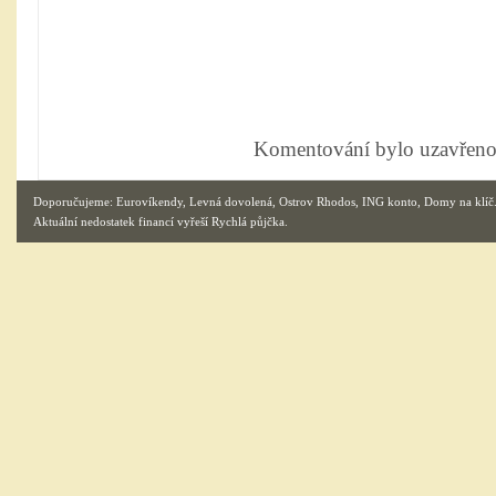
Komentování bylo uzavřeno
Doporučujeme:
Eurovíkendy
,
Levná dovolená
,
Ostrov Rhodos
,
ING konto
,
Domy na klíč
Aktuální nedostatek financí vyřeší
Rychlá půjčka
.